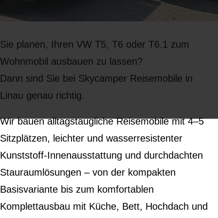
Sie planen, Ihren VW T5, T6 oder T6.1 zum
Wohnmobil ausbauen zu lassen?
Dann sind Sie bei Skycamper Reisemobile in
Linau genau richtig.
Wir bauen alltagstaugliche Reisemobile mit 4–5
Sitzplätzen, leichter und wasserresistenter
Kunststoff-Innenausstattung und durchdachten
Stauraumlösungen – von der kompakten
Basisvariante bis zum komfortablen
Komplettausbau mit Küche, Bett, Hochdach und